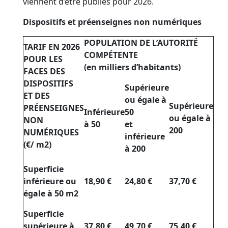
viennent d’être publiés pour 2026.
Dispositifs et préenseignes non numériques
POPULATION DE L’AUTORITÉ
TARIF EN 2026
COMPÉTENTE
POUR LES
(en milliers d’habitants)
FACES DES
DISPOSITIFS
Supérieure
ET DES
ou égale à
Supérieure
PRÉENSEIGNES
Inférieure
50
ou égale à
NON
à 50
et
200
NUMÉRIQUES
inférieure
(€/ m2)
à 200
Superficie
inférieure ou
18,90 €
24,80 €
37,70 €
égale à 50 m2
Superficie
supérieure à
37,80 €
49,70 €
75,40 €