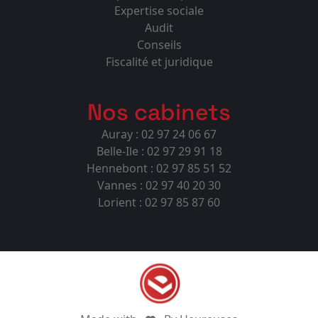
Expertise sociale
Audit
Conseils
Fiscalité et juridique
Nos cabinets
Auray : 02 97 24 06 67
Belle-Ile : 02 97 29 91 18
Hennebont : 02 97 85 51 52
Vannes : 02 97 40 20 30
Lorient : 02 97 85 87 60