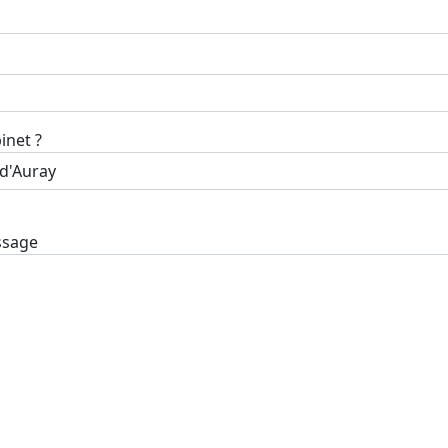
inet ?
ssage