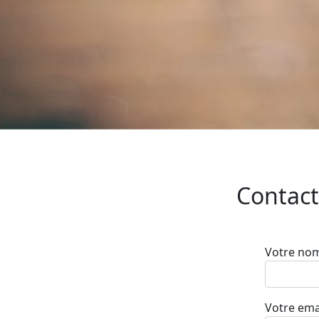
Contact
Votre no
Votre ema