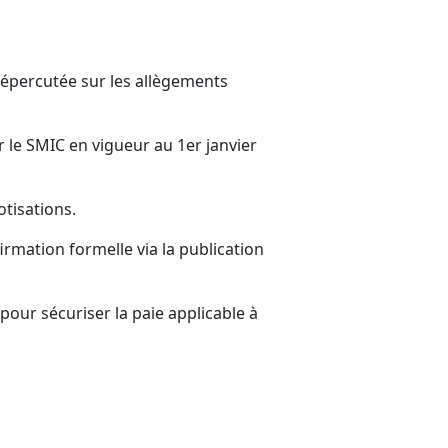
répercutée sur les allègements
ir le SMIC en vigueur au 1er janvier
otisations.
rmation formelle via la publication
our sécuriser la paie applicable à