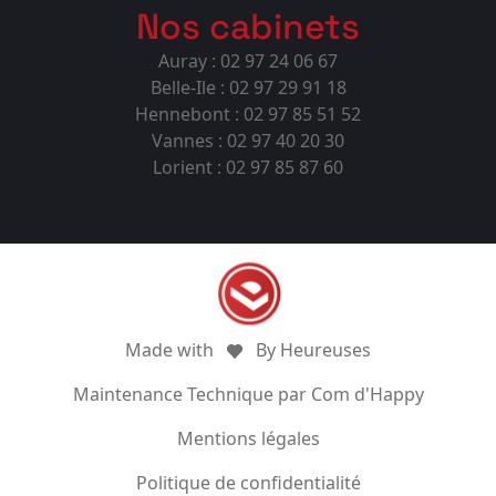
Nos cabinets
Auray : 02 97 24 06 67
Belle-Ile : 02 97 29 91 18
Hennebont : 02 97 85 51 52
Vannes : 02 97 40 20 30
Lorient : 02 97 85 87 60
Made with
By Heureuses
Maintenance Technique par Com d'Happy
Mentions légales
Politique de confidentialité