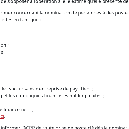
é de s’opposer à l’opération si elle estime qu’elle présente d
primer concernant la nomination de personnes à des postes 
stes en tant que :
ion ;
e ;
 les succursales d’entreprise de pays tiers ;
g et les compagnies financières holding mixtes ;
de financement ;
ici
.
nformer l’ACPR de toute prise de poste clé dès la nominati