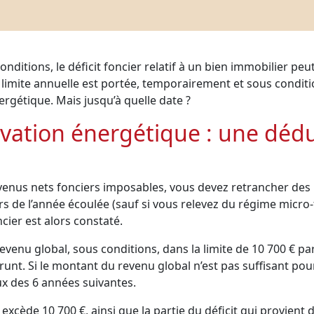
nditions, le déficit foncier relatif à un bien immobilier peu
te limite annuelle est portée, temporairement et sous condit
rgétique. Mais jusqu’à quelle date ?
énovation énergétique : une dé
enus nets fonciers imposables, vous devez retrancher des 
s de l’année écoulée (sauf si vous relevez du régime micro-f
cier est alors constaté.
revenu global, sous conditions, dans la limite de 10 700 € par
nt. Si le montant du revenu global n’est pas suffisant pour 
ux des 6 années suivantes.
i excède 10 700 €, ainsi que la partie du déficit qui provien