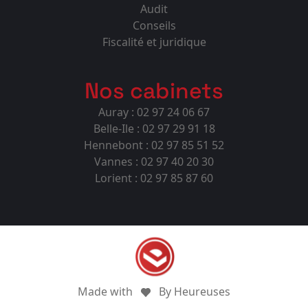
Audit
Conseils
Fiscalité et juridique
Nos cabinets
Auray : 02 97 24 06 67
Belle-Ile : 02 97 29 91 18
Hennebont : 02 97 85 51 52
Vannes : 02 97 40 20 30
Lorient : 02 97 85 87 60
Made with
By Heureuses