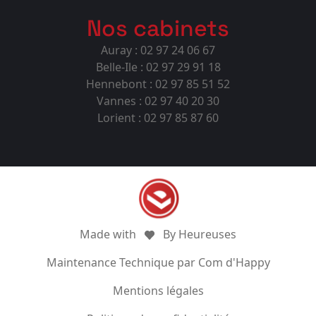
Nos cabinets
Auray : 02 97 24 06 67
Belle-Ile : 02 97 29 91 18
Hennebont : 02 97 85 51 52
Vannes : 02 97 40 20 30
Lorient : 02 97 85 87 60
Made with
By Heureuses
Maintenance Technique par Com d'Happy
Mentions légales