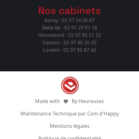
Nos cabinets
Auray : 02 97 24 06 67
Belle-Ile : 02 97 29 91 18
Hennebont : 02 97 85 51 52
Vannes : 02 97 40 20 30
Lorient : 02 97 85 87 60
Made with
By Heureuses
Maintenance Technique par Com d'Happy
Mentions légales
Politique de confidentialité