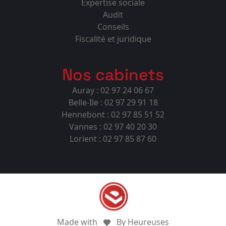
Expertise sociale
Audit
Conseils
Fiscalité et juridique
Nos cabinets
Auray : 02 97 24 06 67
Belle-Ile : 02 97 29 91 18
Hennebont : 02 97 85 51 52
Vannes : 02 97 40 20 30
Lorient : 02 97 85 87 60
Made with
By Heureuses