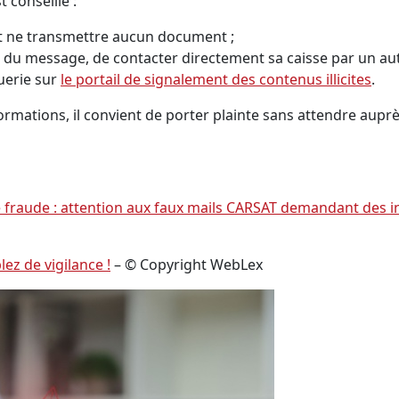
t conseillé :
t ne transmettre aucun document ;
 du message, de contacter directement sa caisse par un au
uerie sur
le portail de signalement des contenus illicites
.
mations, il convient de porter plainte sans attendre auprè
te fraude : attention aux faux mails CARSAT demandant des in
ez de vigilance !
– © Copyright WebLex