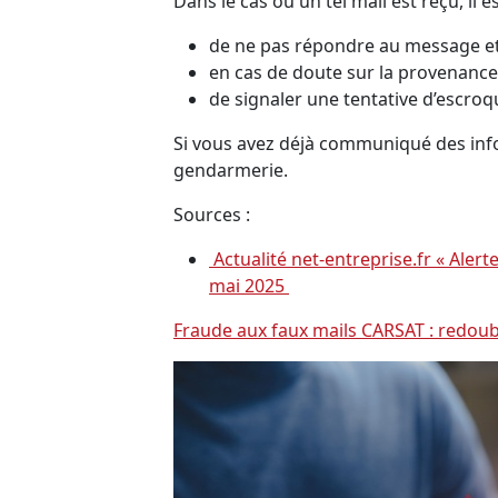
Dans le cas où un tel mail est reçu, il es
de ne pas répondre au message e
en cas de doute sur la provenance
de signaler une tentative d’escroq
Si vous avez déjà communiqué des infor
gendarmerie.
Sources :
Actualité net-entreprise.fr « Aler
mai 2025
Fraude aux faux mails CARSAT : redoubl