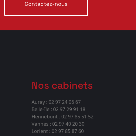
Contactez-nous
Nos cabinets
Auray : 02 97 24 06 67
Belle-Ile : 02 97 29 91 18
Hennebont : 02 97 85 51 52
Vannes : 02 97 40 20 30
Lorient : 02 97 85 87 60