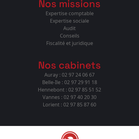
Nos missions
Expertise comptable
Expertise sociale
Audit
Conseils
Fiscalité et juridique
Nos cabinets
Auray : 02 97 24 06 67
Belle-Ile : 02 97 29 91 18
Hennebont : 02 97 85 51 52
Vannes : 02 97 40 20 30
Lorient : 02 97 85 87 60