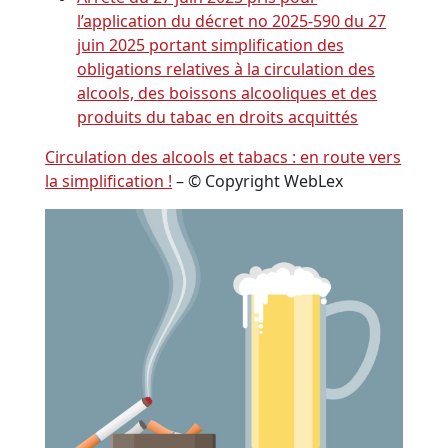
l’application du décret no 2025-590 du 27
juin 2025 portant simplification des
obligations relatives à la circulation des
alcools, des boissons alcooliques et des
produits du tabac en droits acquittés
Circulation des alcools et tabacs : en route vers
la simplification !
– © Copyright WebLex