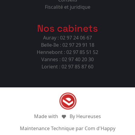
Fiscalité et juridique
Nos cabinets
Auray : 02 97 24 06 67
Belle-Ile : 02 97 29 91 18
Hennebont : 02 97 85 51 52
Vannes : 02 97 40 20 30
Lorient : 02 97 85 87 60
Made with
By Heureuses
Maintenance Technique par Com d'Happy