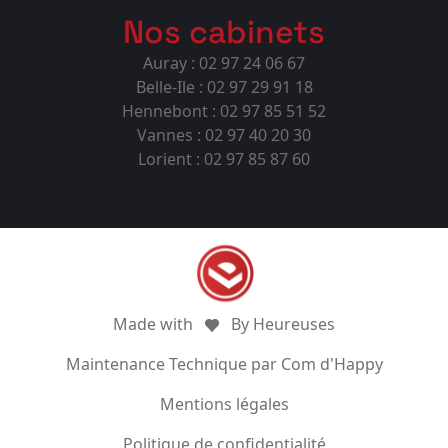
Nos cabinets
Auray : 02 97 24 06 67
Belle-Ile : 02 97 29 91 18
Hennebont : 02 97 85 51 52
Vannes : 02 97 40 20 30
Lorient : 02 97 85 87 60
Made with
By Heureuses
Maintenance Technique par Com d'Happy
Mentions légales
Politique de confidentialité