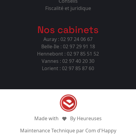
Conseils
Fiscalité et juridique
Nos cabinets
Auray : 02 97 24 06 67
Belle-Ile : 02 97 29 91 18
Hennebont : 02 97 85 51 52
Vannes : 02 97 40 20 30
Lorient : 02 97 85 87 60
Made with
By Heureuses
Maintenance Technique par Com d'Happy